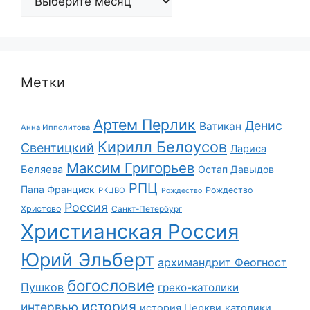
Метки
Артем Перлик
Денис
Ватикан
Анна Ипполитова
Кирилл Белоусов
Свентицкий
Лариса
Максим Григорьев
Беляева
Остап Давыдов
РПЦ
Папа Франциск
Рождество
РКЦВО
Рождество
Россия
Христово
Санкт-Петербург
Христианская Россия
Юрий Эльберт
архимандрит Феогност
богословие
Пушков
греко-католики
история
интервью
история Церкви
католики