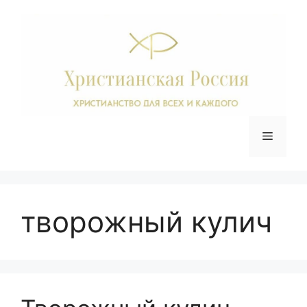
Перейти
к
содержимому
Меню
творожный кулич