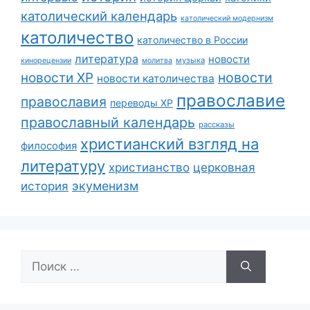
католический календарь
католический модернизм
католичество
католичество в России
литература
новости
музыка
кинорецензии
молитва
новости
новости ХР
новости католичества
православие
православия
переводы ХР
православный календарь
рассказы
христианский взгляд на
философия
литературу
христианство
церковная
экуменизм
история
Поиск: