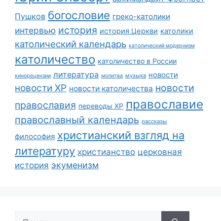
богословие
Пушков
греко-католики
история
интервью
история Церкви
католики
католический календарь
католический модернизм
католичество
католичество в России
литература
новости
музыка
кинорецензии
молитва
новости
новости ХР
новости католичества
православие
православия
переводы ХР
православный календарь
рассказы
христианский взгляд на
философия
литературу
христианство
церковная
экуменизм
история
Поиск: