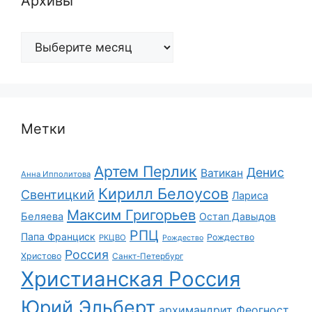
Архивы
Архивы
Метки
Артем Перлик
Денис
Ватикан
Анна Ипполитова
Кирилл Белоусов
Свентицкий
Лариса
Максим Григорьев
Беляева
Остап Давыдов
РПЦ
Папа Франциск
Рождество
РКЦВО
Рождество
Россия
Христово
Санкт-Петербург
Христианская Россия
Юрий Эльберт
архимандрит Феогност