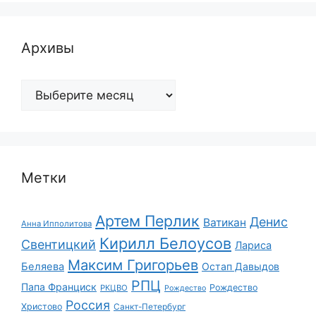
Архивы
Архивы
Метки
Артем Перлик
Денис
Ватикан
Анна Ипполитова
Кирилл Белоусов
Свентицкий
Лариса
Максим Григорьев
Беляева
Остап Давыдов
РПЦ
Папа Франциск
Рождество
РКЦВО
Рождество
Россия
Христово
Санкт-Петербург