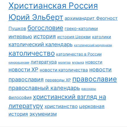
Христианская Россия
Юрий Эльберт
архимандрит Феогност
богословие
Пушков
греко-католики
история
интервью
история Церкви
католики
католический календарь
католический модернизм
католичество
католичество в России
литература
новости
музыка
кинорецензии
молитва
новости
новости ХР
новости католичества
православие
православия
переводы ХР
православный календарь
рассказы
христианский взгляд на
философия
литературу
христианство
церковная
экуменизм
история