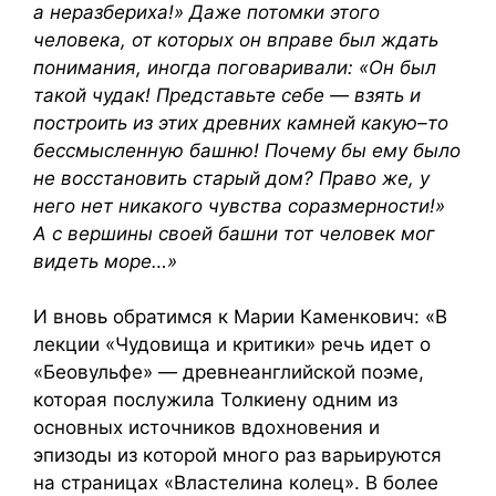
а неразбериха!» Даже потомки этого
человека, от которых он вправе был ждать
понимания, иногда поговаривали: «Он был
такой чудак! Представьте себе — взять и
построить из этих древних камней какую–то
бессмысленную башню! Почему бы ему было
не восстановить старый дом? Право же, у
него нет никакого чувства соразмерности!»
А с вершины своей башни тот человек мог
видеть море…»
И вновь обратимся к Марии Каменкович: «В
лекции «Чудовища и критики» речь идет о
«Беовульфе» — древнеанглийской поэме,
которая послужила Толкиену одним из
основных источников вдохновения и
эпизоды из которой много раз варьируются
на страницах «Властелина колец». В более