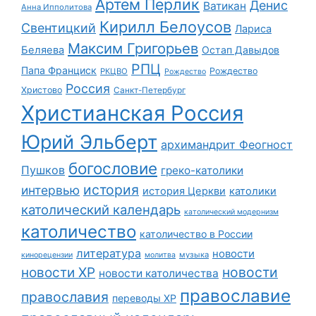
Артем Перлик
Денис
Ватикан
Анна Ипполитова
Кирилл Белоусов
Свентицкий
Лариса
Максим Григорьев
Беляева
Остап Давыдов
РПЦ
Папа Франциск
Рождество
РКЦВО
Рождество
Россия
Христово
Санкт-Петербург
Христианская Россия
Юрий Эльберт
архимандрит Феогност
богословие
Пушков
греко-католики
история
интервью
история Церкви
католики
католический календарь
католический модернизм
католичество
католичество в России
литература
новости
музыка
кинорецензии
молитва
новости
новости ХР
новости католичества
православие
православия
переводы ХР