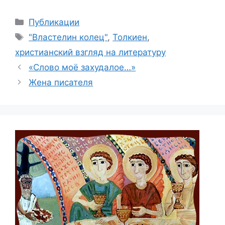
Рубрики
Публикации
Метки
"Властелин колец"
,
Толкиен
,
христианский взгляд на литературу
«Слово моё захудалое…»
Жена писателя