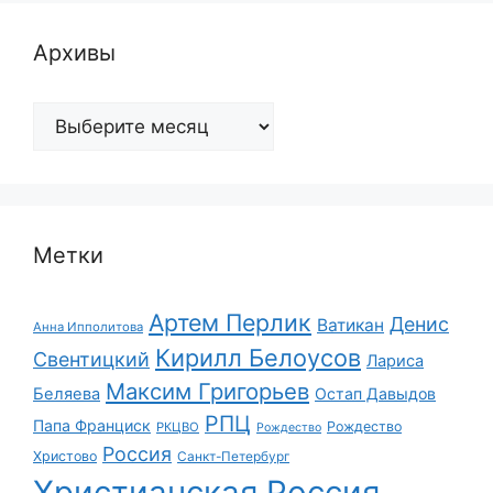
Архивы
Архивы
Метки
Артем Перлик
Денис
Ватикан
Анна Ипполитова
Кирилл Белоусов
Свентицкий
Лариса
Максим Григорьев
Беляева
Остап Давыдов
РПЦ
Папа Франциск
Рождество
РКЦВО
Рождество
Россия
Христово
Санкт-Петербург
Христианская Россия