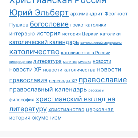
Юрий Эльберт
архимандрит Феогност
богословие
Пушков
греко-католики
история
интервью
история Церкви
католики
католический календарь
католический модернизм
католичество
католичество в России
литература
новости
музыка
кинорецензии
молитва
новости
новости ХР
новости католичества
православие
православия
переводы ХР
православный календарь
рассказы
христианский взгляд на
философия
литературу
христианство
церковная
экуменизм
история