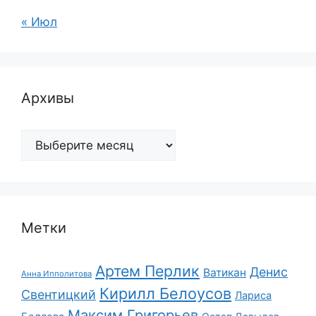
« Июл
Архивы
Архивы
Метки
Артем Перлик
Денис
Ватикан
Анна Ипполитова
Кирилл Белоусов
Свентицкий
Лариса
Максим Григорьев