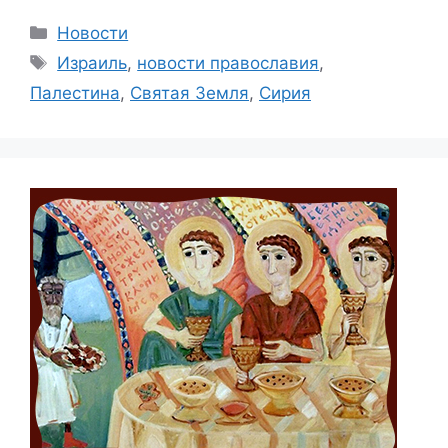
Рубрики
Новости
Метки
Израиль
,
новости православия
,
Палестина
,
Святая Земля
,
Сирия