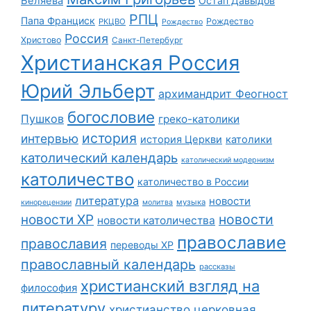
Беляева
Остап Давыдов
РПЦ
Папа Франциск
Рождество
РКЦВО
Рождество
Россия
Христово
Санкт-Петербург
Христианская Россия
Юрий Эльберт
архимандрит Феогност
богословие
Пушков
греко-католики
история
интервью
история Церкви
католики
католический календарь
католический модернизм
католичество
католичество в России
литература
новости
музыка
кинорецензии
молитва
новости
новости ХР
новости католичества
православие
православия
переводы ХР
православный календарь
рассказы
христианский взгляд на
философия
литературу
христианство
церковная