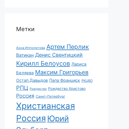
Метки
Артем Перлик
Анна Ипполитова
Денис Свентицкий
Ватикан
Кирилл Белоусов
Лариса
Максим Григорьев
Беляева
Остап Давыдов
Папа Франциск
РКЦВО
РПЦ
Рождество Христово
Рождество
Россия
Санкт-Петербург
Христианская
Россия
Юрий