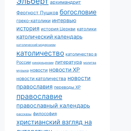
Эльберт
архимандрит
богословие
Феогност Пушков
интервью
греко-католики
история
история Церкви
католики
католический календарь
католический модернизм
католичество
католичество в
литература
России
кинорецензии
молитва
новости ХР
новости
музыка
новости
новости католичества
православия
переводы ХР
православие
православный календарь
философия
рассказы
христианский взгляд на