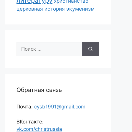
литературу
христианство
экуменизм
церковная история
Поиск:
Обратная связь
Почта:
cysb1991@gmail.com
ВКонтакте:
vk.com/christrussia