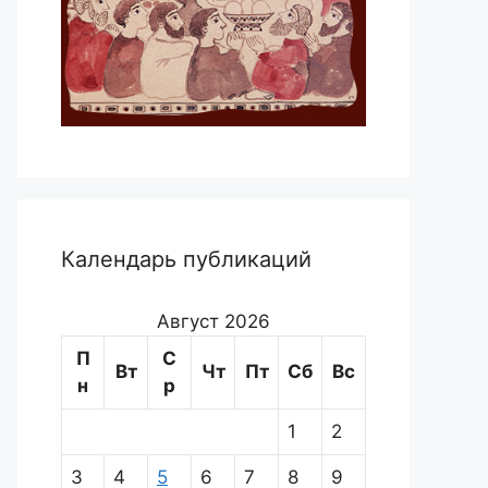
Календарь публикаций
Август 2026
П
С
Вт
Чт
Пт
Сб
Вс
н
р
1
2
3
4
5
6
7
8
9