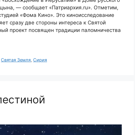
 «Восхождение в Иерусалим» в Доме русского
ына, — сообщает «Патриархия.ru». Отметим,
студией «Фома Кино». Это киноисследование
ет сразу две стороны интереса к Святой
ный проект посвящен традиции паломничества
,
Святая Земля
,
Сирия
лестиной