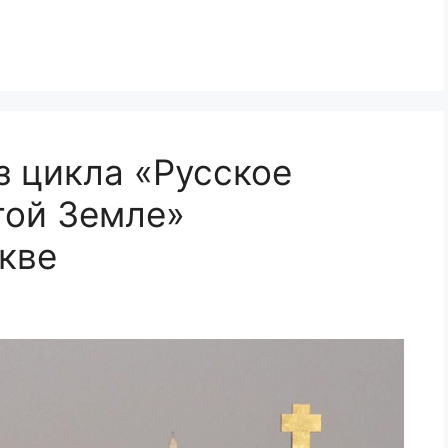
з цикла «Русское
той Земле»
кве