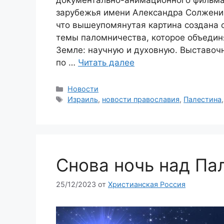
документально-анимационного фильма
зарубежья имени Александра Солжениц
что вышеупомянутая картина создана 
темы паломничества, которое объединя
Земле: научную и духовную. Выставоч
по …
Читать далее
Рубрики
Новости
Метки
Израиль
,
новости православия
,
Палестина
Снова ночь над Па
25/12/2023
от
Христианская Россия