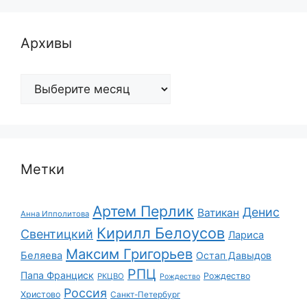
Архивы
Архивы
Метки
Артем Перлик
Денис
Ватикан
Анна Ипполитова
Кирилл Белоусов
Свентицкий
Лариса
Максим Григорьев
Беляева
Остап Давыдов
РПЦ
Папа Франциск
Рождество
РКЦВО
Рождество
Россия
Христово
Санкт-Петербург