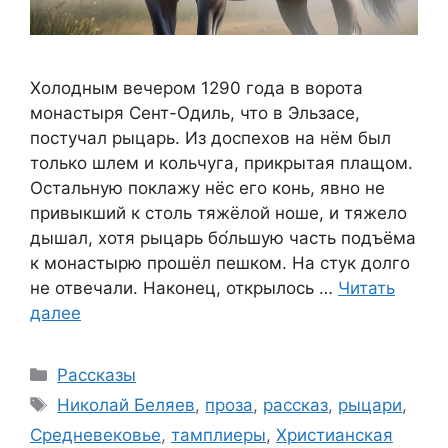
Холодным вечером 1290 года в ворота
монастыря Сент-Одиль, что в Эльзасе,
постучал рыцарь. Из доспехов на нём был
только шлем и кольчуга, прикрытая плащом.
Остальную поклажу нёс его конь, явно не
привыкший к столь тяжёлой ноше, и тяжело
дышал, хотя рыцарь бо́льшую часть подъёма
к монастырю прошёл пешком. На стук долго
не отвечали. Наконец, открылось …
Читать
далее
Рубрики
Рассказы
Метки
Николай Беляев
,
проза
,
рассказ
,
рыцари
,
Средневековье
,
тамплиеры
,
Христианская