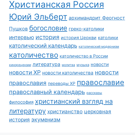
Христианская Россия
Юрий Эльберт
архимандрит Феогност
богословие
Пушков
греко-католики
история
интервью
история Церкви
католики
католический календарь
католический модернизм
католичество
католичество в России
литература
новости
музыка
кинорецензии
молитва
новости
новости ХР
новости католичества
православие
православия
переводы ХР
православный календарь
рассказы
христианский взгляд на
философия
литературу
христианство
церковная
экуменизм
история