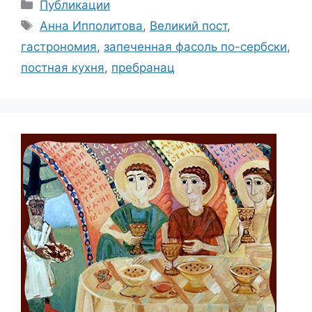
Рубрики
Публикации
Метки
Анна Ипполитова
,
Великий пост
,
гастрономия
,
запеченная фасоль по-сербски
,
постная кухня
,
пребранац