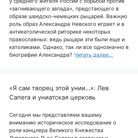
у среднего жителя России с борьбой против
«загнивающего запада», предстающего в
образе шведско-немецких рыцарей. Важную
роль образ Александра Невского играет и в
антикатолической риторике некоторых
православных: ведь рыцари эти были еще и
католиками. Однако, так ли все однозначно в
биографии Александра?
Читать далее…
«Я сам творец этой унии…»: Лев
Сапега и униатская церковь
Сегодня мы представляем вашему
вниманию историческое исследование о
роли канцлера Великого Княжества
Литовского Льва Сапеги в создании и