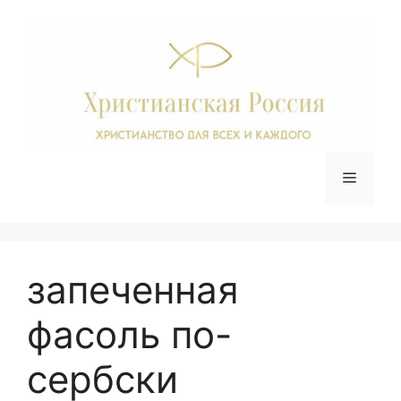
Перейти
к
содержимому
Меню
запеченная
фасоль по-
сербски