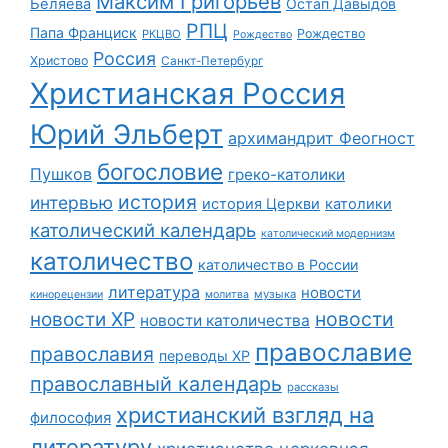
Максим Григорьев
Беляева
Остап Давыдов
РПЦ
Папа Франциск
Рождество
РКЦВО
Рождество
Россия
Христово
Санкт-Петербург
Христианская Россия
Юрий Эльберт
архимандрит Феогност
богословие
Пушков
греко-католики
история
интервью
история Церкви
католики
католический календарь
католический модернизм
католичество
католичество в России
литература
новости
музыка
кинорецензии
молитва
новости
новости ХР
новости католичества
православие
православия
переводы ХР
православный календарь
рассказы
христианский взгляд на
философия
литературу