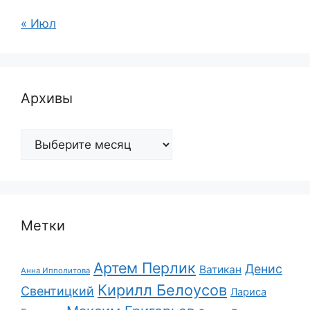
« Июл
Архивы
Архивы
Метки
Артем Перлик
Денис
Ватикан
Анна Ипполитова
Кирилл Белоусов
Свентицкий
Лариса