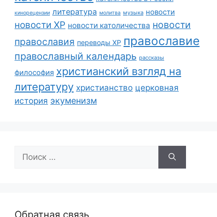
литература
новости
музыка
кинорецензии
молитва
новости
новости ХР
новости католичества
православие
православия
переводы ХР
православный календарь
рассказы
христианский взгляд на
философия
литературу
христианство
церковная
экуменизм
история
Поиск:
Обратная связь