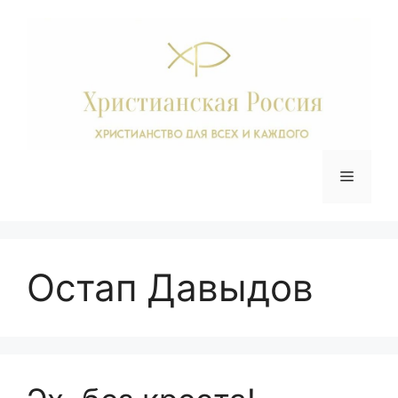
Перейти
к
содержимому
Меню
Остап Давыдов