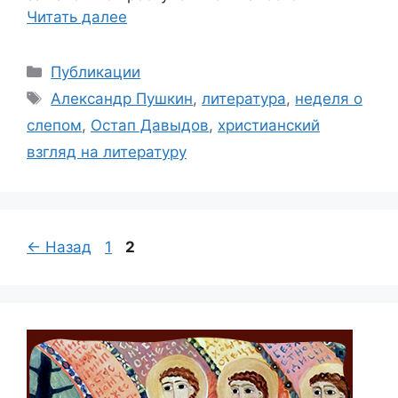
Читать далее
Рубрики
Публикации
Метки
Александр Пушкин
,
литература
,
неделя о
слепом
,
Остап Давыдов
,
христианский
взгляд на литературу
Страница
Страница
←
Назад
1
2