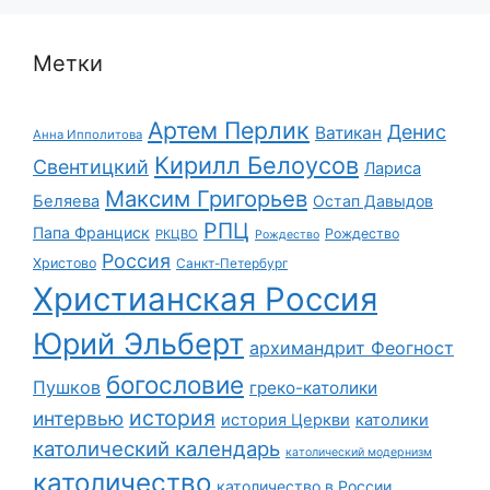
Метки
Артем Перлик
Денис
Ватикан
Анна Ипполитова
Кирилл Белоусов
Свентицкий
Лариса
Максим Григорьев
Беляева
Остап Давыдов
РПЦ
Папа Франциск
Рождество
РКЦВО
Рождество
Россия
Христово
Санкт-Петербург
Христианская Россия
Юрий Эльберт
архимандрит Феогност
богословие
Пушков
греко-католики
история
интервью
история Церкви
католики
католический календарь
католический модернизм
католичество
католичество в России