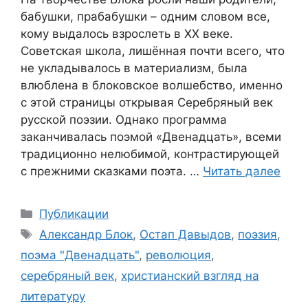
бабушки, прабабушки – одним словом все,
кому выдалось взрослеть в ХХ веке.
Советская школа, лишённая почти всего, что
не укладывалось в материализм, была
влюблена в блоковское волшебство, именно
с этой страницы открывая Серебряный век
русской поэзии. Однако программа
заканчивалась поэмой «Двенадцать», всеми
традиционно нелюбимой, контрастирующей
с прежними сказками поэта. …
Читать далее
Рубрики
Публикации
Метки
Александр Блок
,
Остап Давыдов
,
поэзия
,
поэма "Двенадцать"
,
революция
,
серебряный век
,
христианский взгляд на
литературу