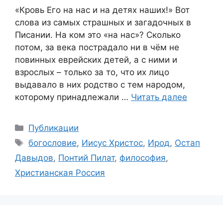
«Кровь Его на нас и на детях наших!» Вот
слова из самых страшных и загадочных в
Писании. На ком это «на нас»? Сколько
потом, за века пострадало ни в чём не
повинных еврейских детей, а с ними и
взрослых – только за то, что их лицо
выдавало в них родство с тем народом,
которому принадлежали …
Читать далее
Рубрики
Публикации
Метки
богословие
,
Иисус Христос
,
Ирод
,
Остап
Давыдов
,
Понтий Пилат
,
философия
,
Христианская Россия